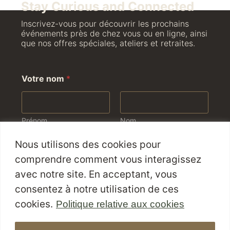
Stay Curious and Connected
Inscrivez-vous pour découvrir les prochains
événements près de chez vous ou en ligne, ainsi
que nos offres spéciales, ateliers et retraites.
n
Votre nom
*
o
m
V
o
t
Prénom
Nom
r
e
Nous utilisons des cookies pour
Votre adresse mail
*
comprendre comment vous interagissez
avec notre site. En acceptant, vous
consentez à notre utilisation de ces
Envoyez
cookies.
Politique relative aux cookies